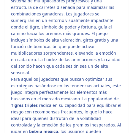
sistema de multiplicadores progresivos y una
estructura de carretes diseñada para maximizar las
combinaciones ganadoras. Los jugadores se
sumergirán en un entorno visualmente impactante
donde el tigre, símbolo de poder y fortuna, guía el
camino hacia los premios más grandes. El juego
incluye símbolos de alta valoración, giros gratis y una
función de bonificación que puede activar
multiplicadores sorprendentes, elevando la emoción
en cada giro. La fluidez de las animaciones y la calidad
del sonido hacen que cada sesión sea un deleite
sensorial.
Para aquellos jugadores que buscan optimizar sus
estrategias basándose en las tendencias actuales, este
juego integra perfectamente los elementos más
buscados en el mercado mexicano. La popularidad de
Tigres triples
radica en su capacidad para equilibrar el
riesgo con recompensas frecuentes, lo que lo hace
ideal para quienes disfrutan de la volatilidad
controlada y la emoción de los premios inesperados. Al
jugar en
betvip mexico
, los usuarios pueden