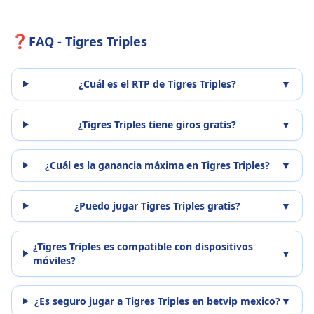
❓
FAQ - Tigres Triples
¿Cuál es el RTP de Tigres Triples?
▼
¿Tigres Triples tiene giros gratis?
▼
¿Cuál es la ganancia máxima en Tigres Triples?
▼
¿Puedo jugar Tigres Triples gratis?
▼
¿Tigres Triples es compatible con dispositivos
▼
móviles?
¿Es seguro jugar a Tigres Triples en betvip mexico?
▼