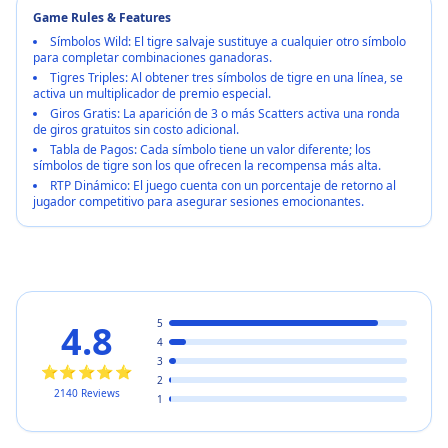
Game Rules & Features
Símbolos Wild: El tigre salvaje sustituye a cualquier otro símbolo
para completar combinaciones ganadoras.
Tigres Triples: Al obtener tres símbolos de tigre en una línea, se
activa un multiplicador de premio especial.
Giros Gratis: La aparición de 3 o más Scatters activa una ronda
de giros gratuitos sin costo adicional.
Tabla de Pagos: Cada símbolo tiene un valor diferente; los
símbolos de tigre son los que ofrecen la recompensa más alta.
RTP Dinámico: El juego cuenta con un porcentaje de retorno al
jugador competitivo para asegurar sesiones emocionantes.
5
4.8
4
3
⭐⭐⭐⭐⭐
2
2140 Reviews
1