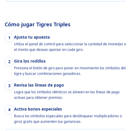
Cómo jugar Tigres Triples
Ajusta tu apuesta
1
Utiliza el panel de control para seleccionar la cantidad de monedas o
el monto que deseas apostar en cada giro.
Gira los rodillos
2
Presiona el botón de giro para poner en movimiento los símbolos del
tigre y buscar combinaciones ganadoras.
Revisa las líneas de pago
3
Logra que los símbolos idénticos se alineen en las líneas de pago
activas para obtener premios.
Activa bonos especiales
4
Busca los símbolos especiales para desbloquear multiplicadores o
giros gratis que aumenten tus ganancias.