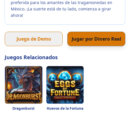
preferida para los amantes de las tragamonedas en
México. ¡La suerte está de tu lado, comienza a girar
ahora!
Juego de Demo
Jugar por Dinero Real
Juegos Relacionados
Dragonburst
Huevos de la Fortuna