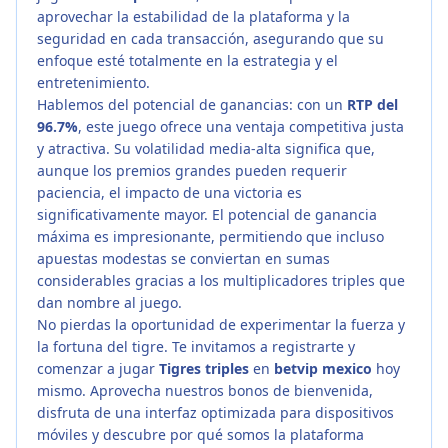
aprovechar la estabilidad de la plataforma y la
seguridad en cada transacción, asegurando que su
enfoque esté totalmente en la estrategia y el
entretenimiento.
Hablemos del potencial de ganancias: con un
RTP del
96.7%
, este juego ofrece una ventaja competitiva justa
y atractiva. Su volatilidad media-alta significa que,
aunque los premios grandes pueden requerir
paciencia, el impacto de una victoria es
significativamente mayor. El potencial de ganancia
máxima es impresionante, permitiendo que incluso
apuestas modestas se conviertan en sumas
considerables gracias a los multiplicadores triples que
dan nombre al juego.
No pierdas la oportunidad de experimentar la fuerza y
la fortuna del tigre. Te invitamos a registrarte y
comenzar a jugar
Tigres triples
en
betvip mexico
hoy
mismo. Aprovecha nuestros bonos de bienvenida,
disfruta de una interfaz optimizada para dispositivos
móviles y descubre por qué somos la plataforma